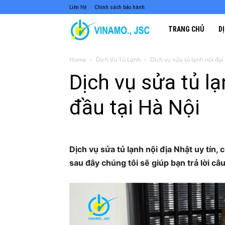
Liên Hệ
Chính sách bảo hành
Điện
TRANG CHỦ
D
Lạnh
Home
Dịch Vụ Tủ Lạnh
Dịch vụ sửa tủ lạnh nội địa
Dịch vụ sửa tủ l
VINAMO
đầu tại Hà Nội
–
Dịch vụ sửa tủ lạnh nội địa Nhật uy tín, 
Sửa
sau đây chúng tôi sẽ giúp bạn trả lời câu
chữa,
lắp