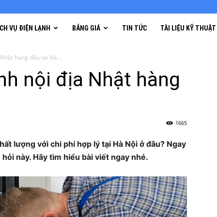
ỊCH VỤ ĐIỆN LẠNH
BẢNG GIÁ
TIN TỨC
TÀI LIỆU KỸ THUẬT
 Nhật hàng đầu tại Hà...
ạnh nội địa Nhật hàng
1665
chất lượng với chi phí hợp lý tại Hà Nội ở đâu? Ngay
 hỏi này. Hãy tìm hiểu bài viết ngay nhé.