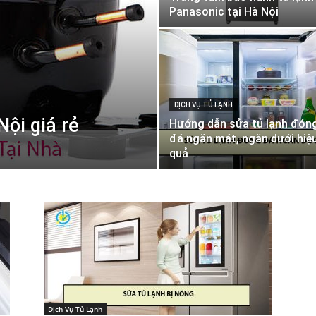
Panasonic tại Hà Nội
DỊCH VỤ TỦ LẠNH
Nội giá rẻ
Hướng dẫn sửa tủ lạnh đón
đá ngăn mát, ngăn dưới hiệ
quả
Dịch Vụ Tủ Lạnh