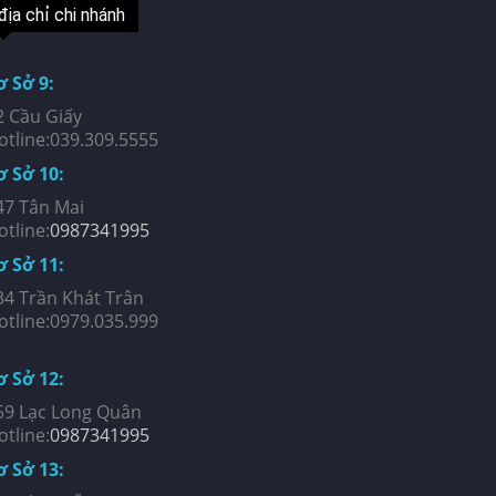
địa chỉ chi nhánh
ơ Sở 9:
2 Cầu Giấy
otline:039.309.5555
ơ Sở 10:
47 Tân Mai
otline:
0987341995
ơ Sở 11:
34 Trần Khát Trân
otline:0979.035.999
ơ Sở 12:
59 Lạc Long Quân
otline:
0987341995
ơ Sở 13: