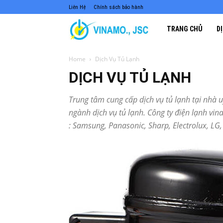
Liên Hệ
Chính sách bảo hành
Điện
TRANG CHỦ
D
Lạnh
Home
Dịch Vụ Tủ Lạnh
DỊCH VỤ TỦ LẠNH
VINAMO
Trung tâm cung cấp dịch vụ tủ lạnh tại nhà u
ngành dịch vụ tủ lạnh. Công ty điện lạnh vi
–
: Samsung, Panasonic, Sharp, Electrolux, LG
Sửa
chữa,
lắp