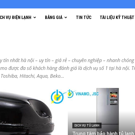
ỊCH VỤ ĐIỆN LẠNH
BẢNG GIÁ
TIN TỨC
TÀI LIỆU KỸ THUẬT
y tín nhất hà nội – uy tín – giá rẻ – chuyên nghiệp – nhanh chó
namo được đa số khách hàng đánh giá là dịch vụ số 1 tại hà nội.
, Toshiba, Hitachi, Aqua, Beko…
DỊCH VỤ TỦ LẠNH
Trung tâm bảo hành tủ lạnh