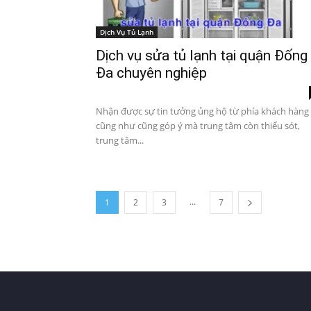
Dịch Vụ Tủ Lạnh
Dịch vụ sửa tủ lạnh tại quận Đống
Đa chuyên nghiệp
Nhận được sự tin tưởng ủng hộ từ phía khách hàng
cũng như cũng góp ý mà trung tâm còn thiếu sót,
trung tâm...
...
1
2
3
7