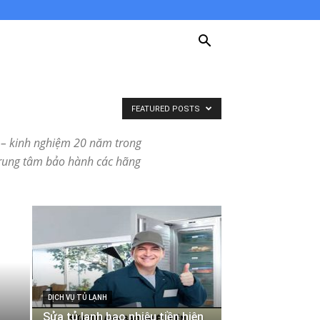
FEATURED POSTS
ng – kinh nghiệm 20 năm trong
 Trung tâm bảo hành các hãng
DỊCH VỤ TỦ LẠNH
Sửa tủ lạnh bao nhiêu tiền hiện