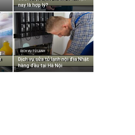
nay là hợp lý?
DỊCH VỤ TỦ LẠNH
g
u
Dịch vụ sửa tủ lạnh nội địa Nhật
hàng đầu tại Hà Nội