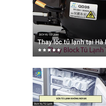
đặt
điện
lạnh
DỊCH VỤ TỦ LẠNH
Thay lốc tủ lạnh tại Hà 
tại
nhà
ở
Hà
Dịch Vụ Tủ Lạnh